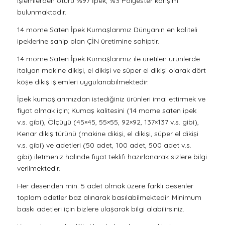
işlemlerden ötürü %97 İpek, %3 Polyester karışım
bulunmaktadır.
14 mome Saten İpek Kumaşlarımız Dünyanın en kaliteli
ipeklerine sahip olan ÇİN üretimine sahiptir.
14 mome Saten İpek Kumaşlarımız ile üretilen ürünlerde
italyan makine dikişi, el dikişi ve süper el dikişi olarak dört
köşe dikiş işlemleri uygulanabilmektedir.
İpek kumaşlarımızdan istediğiniz ürünleri imal ettirmek ve
fiyat almak için; Kumaş kalitesini (14 mome saten ipek
v.s. gibi), Ölçüyü (45×45, 55×55, 92×92, 137×137 v.s. gibi),
Kenar dikiş türünü (makine dikişi, el dikişi, süper el dikişi
v.s. gibi) ve adetleri (50 adet, 100 adet, 500 adet v.s.
gibi) iletmeniz halinde fiyat teklifi hazırlanarak sizlere bilgi
verilmektedir.
Her desenden min. 5 adet olmak üzere farklı desenler
toplam adetler baz alınarak basılabilmektedir. Minimum
baskı adetleri için bizlere ulaşarak bilgi alabilirsiniz.