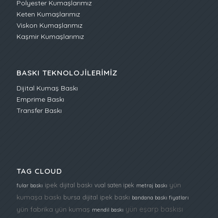
Polyester Kumaşlarımız
Keten Kumaşlarımız
Viskon Kumaşlarımız
Kaşmir Kumaşlarımız
BASKI TEKNOLOJILERIMIZ
Dijital Kumaş Baskı
Emprime Baskı
Transfer Baskı
TAG CLOUD
yün
ipek dijital baskı
vual saten ipek
fular baskı
metraj baskı
kumaşa baskı
bursa dijital ipek baskı
bandana baskı fiyatları
yün eşarp baskısı
yün fabrika
yün kumaş
mendil baskı