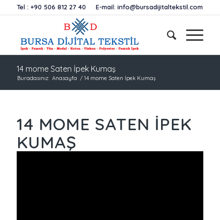
Tel :
+90 506 812 27 40
E-mail:
info@bursadijitaltekstil.com
14 mome Saten İpek Kumaş
Buradasınız:
Anasayfa
/
14 mome Saten İpek Kumaş
14 MOME SATEN İPEK
KUMAŞ