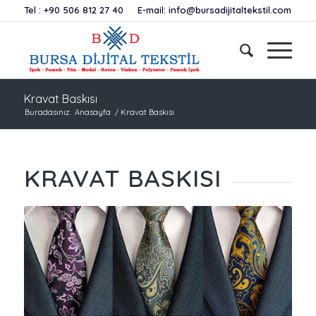
Tel :
+90 506 812 27 40
E-mail:
info@bursadijitaltekstil.com
Kravat Baskısı
Buradasınız:
Anasayfa
/
Kravat Baskısı
KRAVAT BASKISI