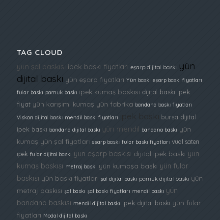
TAG CLOUD
yün
yün şal baskısı
ipek baskı fiyatları
eşarp dijital baskı
dijital baskı
yün eşarp fiyatları
Yün baskı
eşarp baskı fiyatları
ipek kumaş baskısı
dijital baskı ipek
fular baskı
pamuk baskı
yün karışımı kumaş
yün fabrika
fiyat
bandana baskı fiyatları
ipek baskı
bursa dijital
Viskon dijital baskı
mendil baskı fiyatları
yün mendil
yün
ipek baskı
bandana dijital baskı
bandana baskı
kumaş
yün şal fiyatları
vual saten
eşarp baskı
fular baskı fiyatları
yün eşarp baskısı
yün
dijital ipek baskı
ipek
fular dijital baskı
kumaş baskısı
yün fular
yün kumaşa baskı
metraj baskı
baskısı
yün baskı fiyatları
yün
şal dijital baskı
pamuk dijital baskı
yün
metraj baskısı
şal baskı
şal baskı fiyatları
mendil baskı
bandana baskısı
yün fular
ipek dijital baskı
mendil dijital baskı
fiyatları
Modal dijital baskı