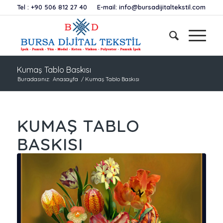
Tel :
+90 506 812 27 40
E-mail:
info@bursadijitaltekstil.com
Kumaş Tablo Baskısı
Buradasınız:
Anasayfa
/
Kumaş Tablo Baskısı
KUMAŞ TABLO
BASKISI