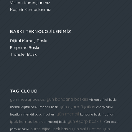
Viskon Kumaşlarımız
Kaşmir Kumaşlarımız
BASKI TEKNOLOJILERIMIZ
Dijital Kumaş Baskı
Emprime Baskı
Transfer Baskı
TAG CLOUD
yün bandana baskısı
yün metraj baskısı
Viskon dijital baskı
yün eşarp fiyatları
mendil dijital baskı
mendil baskı
eşarp baskı
yün mendil
fiyatları
mendil baskı fiyatları
bandana baskı fiyatları
yün eşarp baskısı
ipek kumaş baskısı
metraj baskı
Yün baskı
yün şal fiyatları
yün
bursa dijital ipek baskı
pamuk baskı