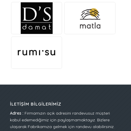
İLETIŞIM BILGILERIMIZ
Adres :
Firmamızın açık adresini randevusuz müşteri
kabul edemediğimiz için paylaşmamaktayız. Bizlere
ulaşarak Fabrikamıza gelmek için randevu alabilirsiniz.