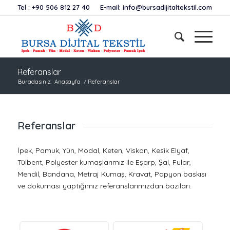
Tel :
+90 506 812 27 40
E-mail:
info@bursadijitaltekstil.com
Referanslar
Buradasınız:
Anasayfa
/
Referanslar
Referanslar
İpek, Pamuk, Yün, Modal, Keten, Viskon, Kesik Elyaf,
Tülbent, Polyester kumaşlarımız ile Eşarp, Şal, Fular,
Mendil, Bandana, Metraj Kumaş, Kravat, Papyon baskısı
ve dokuması yaptığımız referanslarımızdan bazıları.