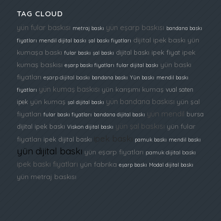
TAG CLOUD
yün fular baskısı
yün eşarp baskısı
metraj baskı
bandana baskı
dijital ipek baskı
yün
fiyatları
mendil dijital baskı
şal baskı fiyatları
kumaşa baskı
ipek
dijital baskı ipek fiyat
fular baskı
şal baskı
kumaş baskısı
yün baskı
eşarp baskı fiyatları
fular dijital baskı
fiyatları
eşarp dijital baskı
bandana baskı
Yün baskı
mendil baskı
yün kumaş baskısı
yün karışımı kumaş
vual saten
fiyatları
yün bandana baskısı
yün kumaş
yün şal
ipek
şal dijital baskı
yün mendil
fiyatları
bursa
fular baskı fiyatları
bandana dijital baskı
yün şal baskısı
yün fular
dijital ipek baskı
Viskon dijital baskı
ipek baskı
fiyatları
ipek dijital baskı
pamuk baskı
mendil baskı
yün dijital baskı
yün eşarp fiyatları
pamuk dijital baskı
ipek baskı fiyatları
yün fabrika
eşarp baskı
Modal dijital baskı
yün metraj baskısı