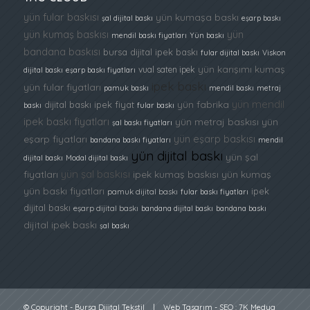
yün fular baskısı
yün kumaşa baskı
şal dijital baskı
eşarp baskı
yün kumaş baskısı
yün
mendil baskı fiyatları
Yün baskı
bandana baskısı
bursa dijital ipek baskı
fular dijital baskı
Viskon
yün karışımı kumaş
vual saten ipek
dijital baskı
eşarp baskı fiyatları
ipek baskı
yün fular fiyatları
pamuk baskı
mendil baskı
metraj
yün mendil
yün fabrika
dijital baskı ipek fiyat
baskı
fular baskı
ipek baskı fiyatları
yün metraj baskısı
yün
şal baskı fiyatları
yün eşarp baskısı
eşarp fiyatları
bandana baskı fiyatları
mendil
yün dijital baskı
yün şal
dijital baskı
Modal dijital baskı
yün şal baskısı
fiyatları
ipek kumaş baskısı
yün kumaş
yün baskı fiyatları
ipek
pamuk dijital baskı
fular baskı fiyatları
dijital baskı
eşarp dijital baskı
bandana dijital baskı
bandana baskı
dijital ipek baskı
şal baskı
© Copyright -
Bursa Dijital Tekstil
|
Web Tasarım
-
SEO
:
7K Medya