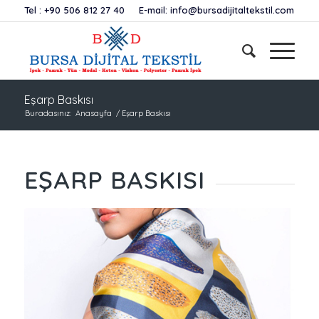
Tel :
+90 506 812 27 40
E-mail:
info@bursadijitaltekstil.com
Eşarp Baskısı
Buradasınız:
Anasayfa
/
Eşarp Baskısı
EŞARP BASKISI