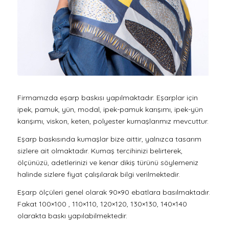
Firmamızda eşarp baskısı yapılmaktadır. Eşarplar için
ipek, pamuk, yün, modal, ipek-pamuk karışımı, ipek-yün
karışımı, viskon, keten, polyester kumaşlarımız mevcuttur.
Eşarp baskısında kumaşlar bize aittir, yalnızca tasarım
sizlere ait olmaktadır. Kumaş tercihinizi belirterek,
ölçünüzü, adetlerinizi ve kenar dikiş türünü söylemeniz
halinde sizlere fiyat çalışılarak bilgi verilmektedir.
Eşarp ölçüleri genel olarak 90×90 ebatlara basılmaktadır.
Fakat 100×100 , 110×110, 120×120, 130×130, 140×140
olarakta baskı yapılabilmektedir.