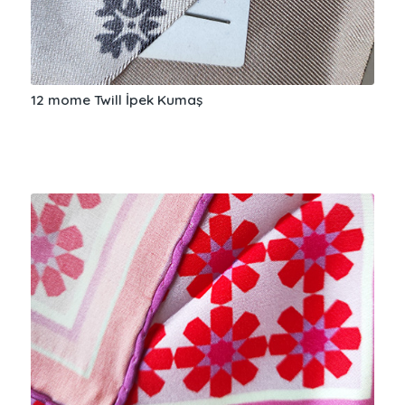
12 mome Twill İpek Kumaş