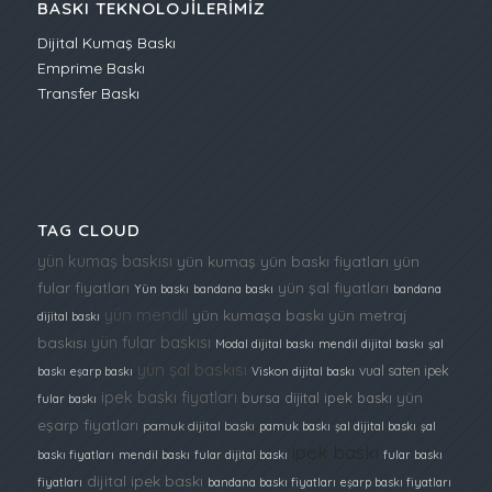
BASKI TEKNOLOJILERIMIZ
Dijital Kumaş Baskı
Emprime Baskı
Transfer Baskı
TAG CLOUD
yün kumaş baskısı
yün kumaş
yün baskı fiyatları
yün
fular fiyatları
yün şal fiyatları
Yün baskı
bandana baskı
bandana
yün mendil
yün kumaşa baskı
yün metraj
dijital baskı
yün fular baskısı
baskısı
Modal dijital baskı
mendil dijital baskı
şal
yün şal baskısı
vual saten ipek
baskı
eşarp baskı
Viskon dijital baskı
ipek baskı fiyatları
yün
bursa dijital ipek baskı
fular baskı
eşarp fiyatları
pamuk dijital baskı
pamuk baskı
şal dijital baskı
şal
ipek baskı
baskı fiyatları
mendil baskı
fular dijital baskı
fular baskı
dijital ipek baskı
fiyatları
bandana baskı fiyatları
eşarp baskı fiyatları