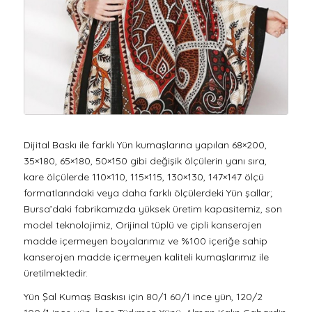
Dijital Baskı ile farklı Yün kumaşlarına yapılan 68×200,
35×180, 65×180, 50×150 gibi değişik ölçülerin yanı sıra,
kare ölçülerde 110×110, 115×115, 130×130, 147×147 ölçü
formatlarındaki veya daha farklı ölçülerdeki Yün şallar;
Bursa’daki fabrikamızda yüksek üretim kapasitemiz, son
model teknolojimiz, Orijinal tüplü ve çipli kanserojen
madde içermeyen boyalarımız ve %100 içeriğe sahip
kanserojen madde içermeyen kaliteli kumaşlarımız ile
üretilmektedir.
Yün Şal Kumaş Baskısı için 80/1 60/1 ince yün, 120/2