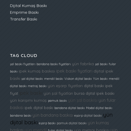
Dijital Kumaş Baskı
Emprime Baskı
Transfer Baskı
TAG CLOUD
yün fabrika
şal baskı fiyatları
bandana baskı fiyatları
şal baskı
fular
ipek baskı fiyatları
ipek kumaş baskısı
dijital ipek
baskı
baskı
şal dijital baskı
mendil baskı
Viskon dijital baskı
Yün baskı
mendil
yün eşarp fiyatları
dijital baskı ipek
dijital baskı
metraj baskı
ipek baskı
yün şal fiyatları
fiyat
bursa dijital ipek baskı
yün şal baskısı
yün fular
yün karışımı kumaş
pamuk baskı
baskısı
ipek dijital baskı
bandana dijital baskı
Modal dijital baskı
yün
yün bandana baskısı
bandana baskı
eşarp dijital baskı
dijital baskı
yün kumaş
eşarp baskı
pamuk dijital baskı
baskısı
yün mendil
yün
yün metraj baskısı
fular dijital baskı