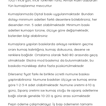
100/1 ince yün, İnce Türkmen Yünü, Alman Kalın Gabardin
Yün kumaşlarımız mevcuttur.
Kumaşlarımızda Dijital baskı uygulanmaktadır. Bundan
dolayı minimum adetleri farklı desenlere bölebilirsiniz, her
desenden min. 5 adet olabilmektedir. Minimum baskı
adetleri kumaşın türüne, ölçüye göre değişmektedir,
bizlerden bilgi alabilirsiniz.
Kumaşlara yapılan baskılarda arkaya renklerin geçme
oranı kumaş kalınlığına, kumaş dokusuna, desene ve
renklere bağlıdır. Ortalama olarak %60-80 arasında geçiş
olmaktadır. Ekstra mod baskımız da bulunmaktadır, bu
baskıda mürekkep daha fazla püskürtülmektedir.
Dilerseniz fiyat farkı ile birlikte ücretli numune baskısı
yaptırabilirsiniz. Numune baskıları ölçüye ve kumaş enine
göre 1-2-3-4 adet olabilmektedir. Numune üretimi 6-10 iş
günü, Sipariş üretimi ise kumaş stoğu ile sipariş adetlerine
bağlı olarak genelde 10-20 iş günü arası sürmektedir.
Peşin ödeme çalışmaktayız. İş başı ödemenin tamamı