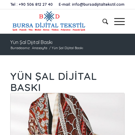
Tel :
+90 506 812 27 40
E-mail:
info@bursadijitaltekstil.com
Yün Şal Dijital Baskı
Buradasınız:
Anasayfa
/
Yün Şal Dijital Baskı
YÜN ŞAL DIJITAL
BASKI