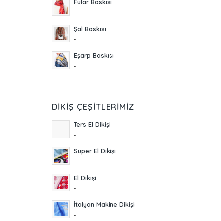
Fular Baskısı
-
Şal Baskısı
-
Eşarp Baskısı
-
DIKIŞ ÇEŞITLERIMIZ
Ters El Dikişi
-
Süper El Dikişi
-
El Dikişi
-
İtalyan Makine Dikişi
-