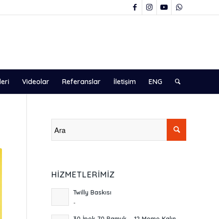
leri
Videolar
Referanslar
İletişim
ENG
HIZMETLERIMIZ
Twilly Baskısı
-
30 İpek 70 Pamuk – 12 Mome Kalın