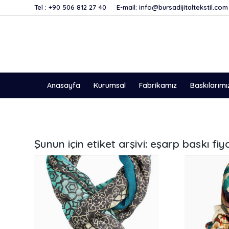
Tel :
+90 506 812 27 40
E-mail:
info@bursadijitaltekstil.com
Anasayfa
Kurumsal
Fabrikamız
Baskılarımı
Şunun için etiket arşivi:
eşarp baskı fiya