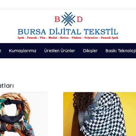
z
Kumaşlarımız
Üretilen Ürünler
Dikişler
Baskı Teknoloji
tları