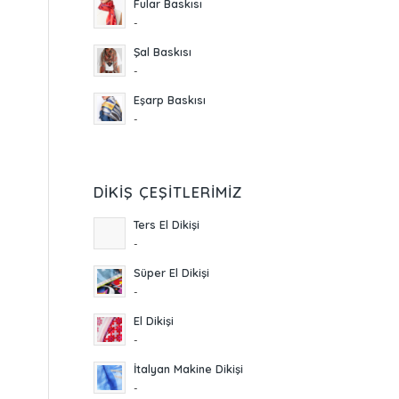
Fular Baskısı
-
Şal Baskısı
-
Eşarp Baskısı
-
DIKIŞ ÇEŞITLERIMIZ
Ters El Dikişi
-
Süper El Dikişi
-
El Dikişi
-
İtalyan Makine Dikişi
-