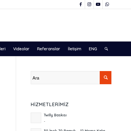
leri
Videolar
Referanslar
İletişim
ENG
HIZMETLERIMIZ
Twilly Baskısı
-
30 İpek 70 Pamuk – 12 Mome Kalın