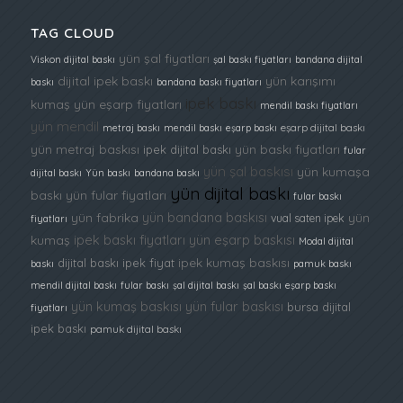
TAG CLOUD
yün şal fiyatları
Viskon dijital baskı
şal baskı fiyatları
bandana dijital
dijital ipek baskı
yün karışımı
baskı
bandana baskı fiyatları
ipek baskı
kumaş
yün eşarp fiyatları
mendil baskı fiyatları
yün mendil
metraj baskı
mendil baskı
eşarp baskı
eşarp dijital baskı
yün metraj baskısı
yün baskı fiyatları
ipek dijital baskı
fular
yün şal baskısı
yün kumaşa
dijital baskı
Yün baskı
bandana baskı
yün dijital baskı
baskı
yün fular fiyatları
fular baskı
yün bandana baskısı
yün fabrika
yün
vual saten ipek
fiyatları
ipek baskı fiyatları
yün eşarp baskısı
kumaş
Modal dijital
ipek kumaş baskısı
dijital baskı ipek fiyat
baskı
pamuk baskı
mendil dijital baskı
fular baskı
şal dijital baskı
şal baskı
eşarp baskı
yün kumaş baskısı
yün fular baskısı
bursa dijital
fiyatları
ipek baskı
pamuk dijital baskı