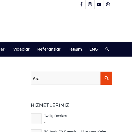
leri
Videolar
Referanslar
İletişim
ENG
HIZMETLERIMIZ
Twilly Baskısı
-
30 İpek 70 Pamuk – 12 Mome Kalın