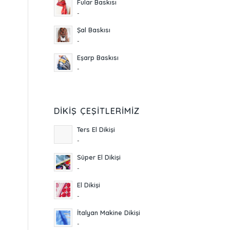
Fular Baskısı
-
Şal Baskısı
-
Eşarp Baskısı
-
DIKIŞ ÇEŞITLERIMIZ
Ters El Dikişi
-
Süper El Dikişi
-
El Dikişi
-
İtalyan Makine Dikişi
-