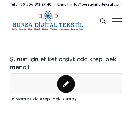
Tel :
+90 506 812 27 40
E-mail:
info@bursadijitaltekstil.com
Şunun için etiket arşivi:
cdc krep ipek
mendil
16 Mome Cdc Krep İpek Kumaşı