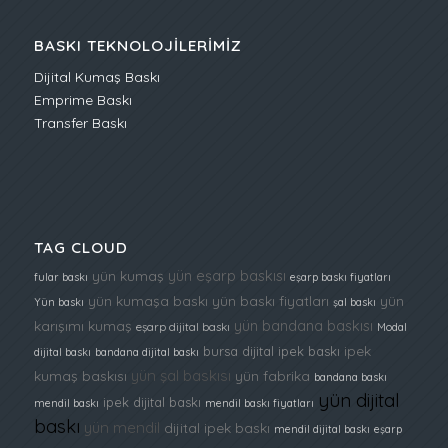
BASKI TEKNOLOJILERIMIZ
Dijital Kumaş Baskı
Emprime Baskı
Transfer Baskı
TAG CLOUD
yün eşarp baskısı
yün kumaş
fular baskı
eşarp baskı fiyatları
yün kumaşa baskı
yün baskı fiyatları
yün
Yün baskı
şal baskı
yün bandana baskısı
karışımı kumaş
eşarp dijital baskı
Modal
ipek
bursa dijital ipek baskı
dijital baskı
bandana dijital baskı
yün şal baskısı
kumaş baskısı
yün fabrika
bandana baskı
yün dijital
ipek dijital baskı
mendil baskı
mendil baskı fiyatları
baskı
yün mendil
dijital ipek baskı
mendil dijital baskı
eşarp