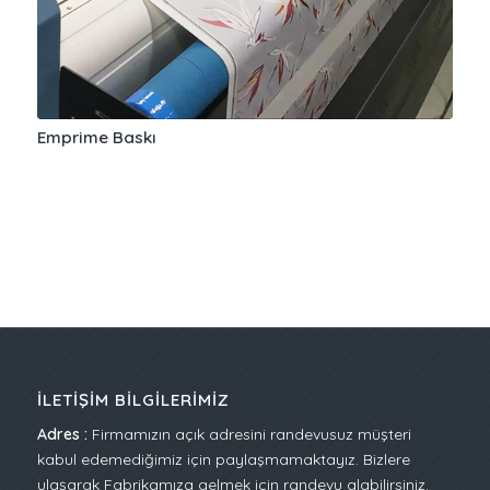
Emprime Baskı
İLETIŞIM BILGILERIMIZ
Adres :
Firmamızın açık adresini randevusuz müşteri
kabul edemediğimiz için paylaşmamaktayız. Bizlere
ulaşarak Fabrikamıza gelmek için randevu alabilirsiniz.