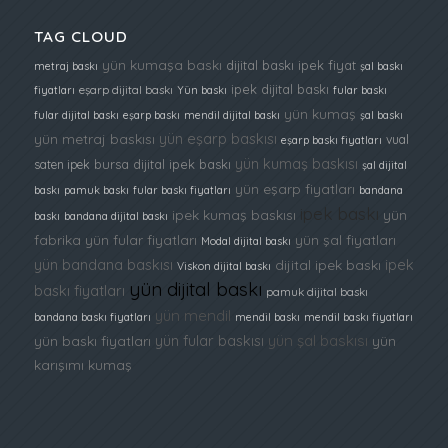
TAG CLOUD
yün kumaşa baskı
dijital baskı ipek fiyat
metraj baskı
şal baskı
ipek dijital baskı
fiyatları
eşarp dijital baskı
Yün baskı
fular baskı
yün kumaş
fular dijital baskı
eşarp baskı
mendil dijital baskı
şal baskı
yün eşarp baskısı
yün metraj baskısı
vual
eşarp baskı fiyatları
yün kumaş baskısı
bursa dijital ipek baskı
saten ipek
şal dijital
yün eşarp fiyatları
baskı
pamuk baskı
fular baskı fiyatları
bandana
ipek baskı
ipek kumaş baskısı
yün
baskı
bandana dijital baskı
fabrika
yün fular fiyatları
yün şal fiyatları
Modal dijital baskı
yün bandana baskısı
ipek
dijital ipek baskı
Viskon dijital baskı
yün dijital baskı
baskı fiyatları
pamuk dijital baskı
yün mendil
bandana baskı fiyatları
mendil baskı
mendil baskı fiyatları
yün fular baskısı
yün şal baskısı
yün baskı fiyatları
yün
karışımı kumaş