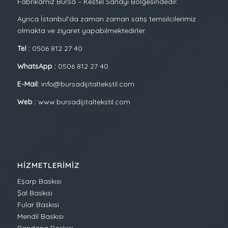
Fabrikamız Bursa – Kestel Sanayi Bölgesindedir.
Ayrıca İstanbul’da zaman zaman satış temsilcilerimiz
olmakta ve ziyaret yapabilmektedirler.
Tel :
0506 812 27 40
WhatsApp :
0506 812 27 40
E-Mail:
info@bursadijitaltekstil.com
Web :
www.bursadijitaltekstil.com
HIZMETLERIMIZ
Eşarp Baskısı
Şal Baskısı
Fular Baskısı
Mendil Baskısı
Bandana Baskısı