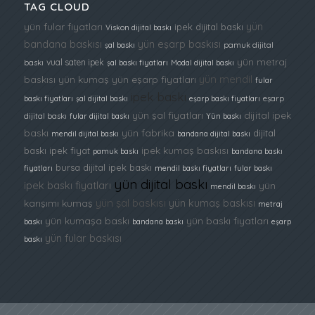
TAG CLOUD
yün
yün fular fiyatları
ipek dijital baskı
Viskon dijital baskı
bandana baskısı
yün eşarp baskısı
şal baskı
pamuk dijital
yün metraj
vual saten ipek
baskı
şal baskı fiyatları
Modal dijital baskı
yün mendil
baskısı
yün kumaş
yün eşarp fiyatları
fular
ipek baskı
baskı fiyatları
şal dijital baskı
eşarp baskı fiyatları
eşarp
yün şal fiyatları
dijital ipek
dijital baskı
fular dijital baskı
Yün baskı
baskı
yün fabrika
dijital
mendil dijital baskı
bandana dijital baskı
ipek kumaş baskısı
baskı ipek fiyat
pamuk baskı
bandana baskı
bursa dijital ipek baskı
fiyatları
mendil baskı fiyatları
fular baskı
yün dijital baskı
ipek baskı fiyatları
yün
mendil baskı
yün şal baskısı
yün kumaş baskısı
karışımı kumaş
metraj
yün kumaşa baskı
yün baskı fiyatları
baskı
bandana baskı
eşarp
yün fular baskısı
baskı