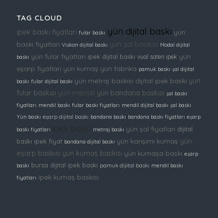
TAG CLOUD
yün dijital baskı
ipek baskı fiyatları
yün
fular baskı
yün şal baskısı
baskı fiyatları
Viskon dijital baskı
Modal dijital
yün fular fiyatları
yün
ipek dijital baskı
vual saten ipek
baskı
eşarp fiyatları
yün kumaş
yün fabrika
pamuk baskı
şal dijital
yün
yün metraj baskısı
dijital ipek baskı
baskı
fular dijital baskı
fular baskısı
yün mendil
yün bandana baskısı
şal baskı
fiyatları
mendil baskı
fular baskı fiyatları
mendil dijital baskı
şal baskı
Yün baskı
eşarp dijital baskı
bandana baskı
bandana baskı fiyatları
eşarp
ipek baskı
yün şal fiyatları
dijital
baskı fiyatları
metraj baskı
yün
yün karışımı kumaş
baskı ipek fiyat
bandana dijital baskı
eşarp baskısı
yün kumaş baskısı
yün kumaşa baskı
eşarp
bursa dijital ipek baskı
baskı
pamuk dijital baskı
mendil baskı
ipek kumaş baskısı
fiyatları