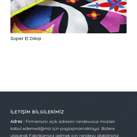
Süper El Dikişi
İLETIŞIM BILGILERIMIZ
Adres :
Firmamızın açık adresini randevusuz müşteri
kabul edemediğimiz için paylaşmamaktayız. Bizlere
ulaşarak Fabrikamıza gelmek için randevu alabilirsiniz.