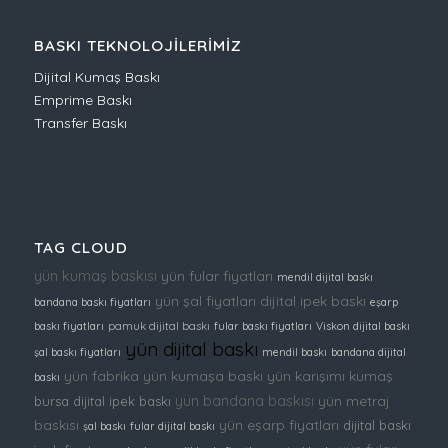
BASKI TEKNOLOJILERIMIZ
Dijital Kumaş Baskı
Emprime Baskı
Transfer Baskı
TAG CLOUD
yün kumaş baskısı
yün fular fiyatları
mendil dijital baskı
yün şal fiyatları
dijital ipek baskı
bandana baskı fiyatları
eşarp
baskı fiyatları
pamuk dijital baskı
fular baskı fiyatları
Viskon dijital baskı
yün dijital baskı
şal baskı fiyatları
mendil baskı
bandana dijital
yün fabrika
yün kumaşa baskı
yün karışımı kumaş
baskı
yün bandana baskısı
yün metraj
bursa dijital ipek baskı
baskısı
yün eşarp fiyatları
dijital baskı
şal baskı
fular dijital baskı