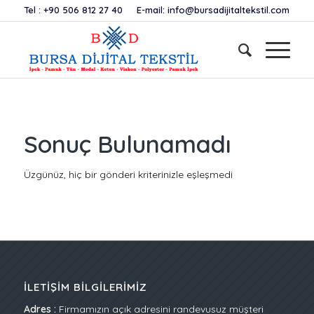
Tel :
+90 506 812 27 40
E-mail:
info@bursadijitaltekstil.com
Sonuç Bulunamadı
Üzgünüz, hiç bir gönderi kriterinizle eşleşmedi
İLETIŞIM BILGILERIMIZ
Adres :
Firmamızın açık adresini randevusuz müşteri