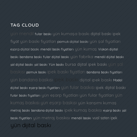
TAG CLOUD
yün mendil
yün kumaşa baskı
dijital baskı ipek
fular baskı
yün baskı fiyatları
yün şal fiyatları
fiyat
pamuk dijital baskı
yün kumaş
eşarp dijital baskı
mendil baskı fiyatları
Viskon dijital
yün fabrika
baskı
bandana baskı
fular dijital baskı
mendil dijital baskı
yün şal
bursa dijital ipek baskı
şal dijital baskı
şal baskı
Yün baskı
baskısı
ipek baskı fiyatları
pamuk baskı
bandana baskı fiyatları
ipek baskı
yün bandana baskısı
dijital ipek baskı
Modal
yün fular baskısı
ipek dijital baskı
dijital baskı
eşarp baskı fiyatları
yün
yün eşarp fiyatları
yün fular fiyatları
fular baskı fiyatları
kumaş baskısı
yün eşarp baskısı
yün karışımı kumaş
ipek kumaş baskısı
metraj baskı
bandana dijital baskı
eşarp baskı
şal
yün metraj baskısı
vual saten ipek
baskı fiyatları
mendil baskı
yün dijital baskı