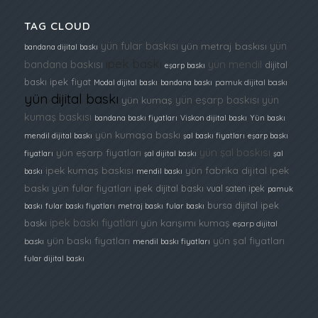
TAG CLOUD
yün fular baskısı
yün
yün metraj baskısı
bandana dijital baskı
ipek baskı
bandana baskısı
yün mendil
dijital
eşarp baskı
baskı ipek fiyat
Modal dijital baskı
bandana baskı
pamuk dijital baskı
yün dijital baskı
yün eşarp baskısı
yün
yün kumaş
kumaş baskısı
bandana baskı fiyatları
Viskon dijital baskı
Yün baskı
yün kumaşa baskı
mendil dijital baskı
şal baskı fiyatları
eşarp baskı
yün şal baskısı
yün eşarp fiyatları
fiyatları
şal dijital baskı
şal
ipek kumaş baskısı
yün fabrika
dijital ipek
baskı
mendil baskı
baskı
yün fular fiyatları
ipek dijital baskı
vual saten ipek
pamuk
bursa dijital ipek
baskı
fular baskı fiyatları
metraj baskı
fular baskı
ipek baskı fiyatları
yün karışımı kumaş
baskı
eşarp dijital
yün baskı fiyatları
yün şal fiyatları
baskı
mendil baskı fiyatları
fular dijital baskı