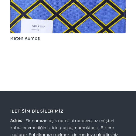
Keten Kumaş
İLETIŞIM BILGILERIMIZ
Adres :
Firmamızın açık adresini randevusuz müşteri
kabul edemediğimiz için paylaşmamaktayız. Bizlere
ulaşarak Fabrikamıza gelmek için randevu alabilirsiniz.