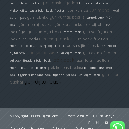
ipek baskı fiyatları
mendil baskı fiyatları
bandana dijital baskı
yün mendil
yün kumaş
vual
Viskon dijital baskı
fular baskı fiyatları
yün kumaş baskısı
yün fabrika
saten ipek
pamuk baskı
Yün
yün metraj baskısı
yün karışımı kumaş
dijital baskı
baskı
yün kumaşa baskı
yün şal fiyatları
ipek fiyat
metraj baskı
yün eşarp baskısı
yün baskı fiyatları
ipek dijital baskı
bursa dijital ipek baskı
mendil dijital baskı
eşarp dijital baskı
Modal
yün şal baskısı
yün eşarp fiyatları
dijital baskı
fular dijital baskı
ipek baskı
yün fular fiyatları
şal baskı fiyatları
fular baskı
ipek kumaş baskısı
mendil baskı
eşarp baskı
bandana baskı
eşarp
yün fular
baskı fiyatları
bandana baskı fiyatları
şal baskı
şal dijital baskı
yün dijital baskı
baskısı
© Copyright -
Bursa Dijital Tekstil
|
Web Tasarım
-
SEO
:
7K Medya
Anasayfa
Kurumsal
Fabrikamız
Baskılarımız