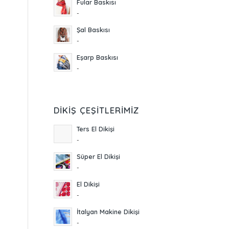
Fular Baskısı
-
Şal Baskısı
-
Eşarp Baskısı
-
DIKIŞ ÇEŞITLERIMIZ
Ters El Dikişi
-
Süper El Dikişi
-
El Dikişi
-
İtalyan Makine Dikişi
-