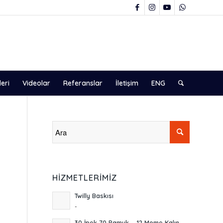
leri
Videolar
Referanslar
İletişim
ENG
HIZMETLERIMIZ
Twilly Baskısı
-
30 İpek 70 Pamuk – 12 Mome Kalın