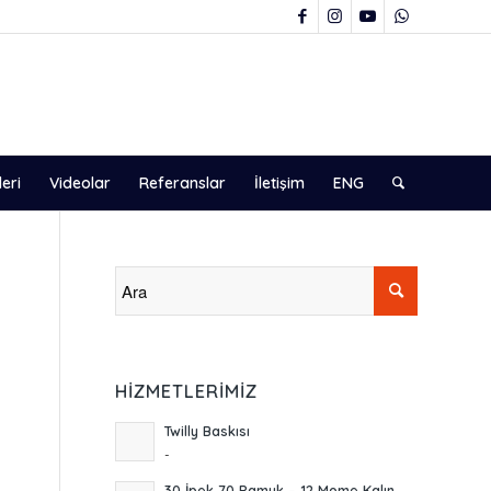
leri
Videolar
Referanslar
İletişim
ENG
HIZMETLERIMIZ
Twilly Baskısı
-
30 İpek 70 Pamuk – 12 Mome Kalın