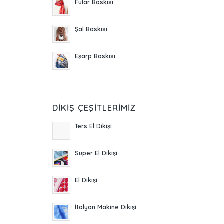
Fular Baskısı
-
Şal Baskısı
-
Eşarp Baskısı
-
DIKIŞ ÇEŞITLERIMIZ
Ters El Dikişi
-
Süper El Dikişi
-
El Dikişi
-
İtalyan Makine Dikişi
-