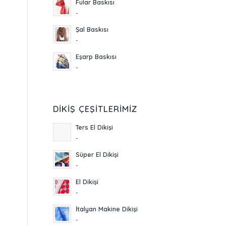
Fular Baskısı
-
Şal Baskısı
-
Eşarp Baskısı
-
DIKIŞ ÇEŞITLERIMIZ
Ters El Dikişi
-
Süper El Dikişi
-
El Dikişi
-
İtalyan Makine Dikişi
-