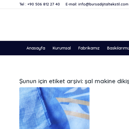
Tel :
+90 506 812 27 40
E-mail:
info@bursadijitaltekstil.com
Anasayfa
Kurumsal
Fabrikamız
Baskılarımı
Şunun için etiket arşivi:
şal makine dikiş