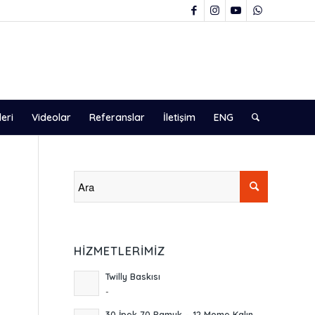
leri
Videolar
Referanslar
İletişim
ENG
HIZMETLERIMIZ
Twilly Baskısı
-
30 İpek 70 Pamuk – 12 Mome Kalın