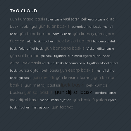
TAG CLOUD
yün kumaşa baskı
dijital
vual saten ipek
fular baskı
eşarp baskı
yün fular baskısı
baskı ipek fiyat
pamuk dijital baskı
mendil
yün fular fiyatları
yün kumaş
yün eşarp
baskı
pamuk baskı
ipek baskı fiyatları
fiyatları
fular baskı fiyatları
bandana dijital
yün bandana baskısı
baskı
fular dijital baskı
Viskon dijital baskı
yün şal fiyatları
şal baskı fiyatları
Yün baskı
eşarp dijital baskı
dijital ipek baskı
şal dijital baskı
bandana baskı fiyatları
Modal dijital
yün eşarp baskısı
bursa dijital ipek baskı
baskı
mendil dijital
yün mendil
yün kumaş
yün karışımı kumaş
baskı
şal baskı
ipek baskı
baskısı
yün metraj baskısı
ipek kumaş
yün dijital baskı
yün şal baskısı
baskısı
bandana baskı
yün baskı fiyatları
ipek dijital baskı
mendil baskı fiyatları
eşarp
yün fabrika
baskı fiyatları
metraj baskı