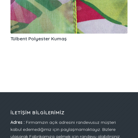
Tülbent Polyester Kumaş
İLETIŞIM BILGILERIMIZ
Adres :
Firmamızın açık adresini randevusuz müşteri
kabul edemediğimiz için paylaşmamaktayız. Bizlere
ulaşarak Fabrikamıza gelmek için randevu alabilirsiniz.