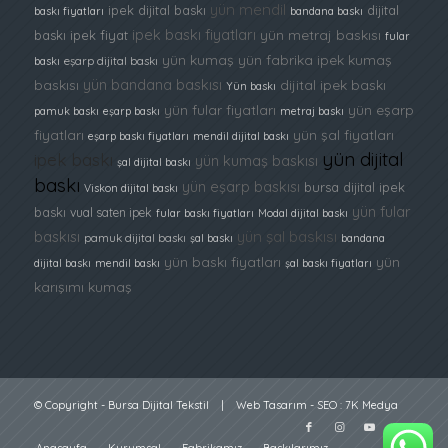
yün mendil
ipek dijital baskı
dijital
baskı fiyatları
bandana baskı
ipek baskı fiyatları
yün metraj baskısı
baskı ipek fiyat
fular
yün kumaş
yün fabrika
ipek kumaş
baskı
eşarp dijital baskı
yün bandana baskısı
baskısı
dijital ipek baskı
Yün baskı
yün fular fiyatları
yün eşarp
pamuk baskı
eşarp baskı
metraj baskı
fiyatları
yün şal fiyatları
eşarp baskı fiyatları
mendil dijital baskı
yün dijital
ipek baskı
yün kumaş baskısı
şal dijital baskı
baskı
yün eşarp baskısı
bursa dijital ipek
Viskon dijital baskı
yün fular
baskı
vual saten ipek
fular baskı fiyatları
Modal dijital baskı
baskısı
yün şal baskısı
pamuk dijital baskı
şal baskı
bandana
yün baskı fiyatları
yün
dijital baskı
mendil baskı
şal baskı fiyatları
karışımı kumaş
© Copyright -
Bursa Dijital Tekstil
|
Web Tasarım
-
SEO
:
7K Medya