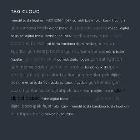
TAG CLOUD
vual saten ipek
mendil baskı fiyatları
pamuk baskı
fular baskı fiyatları
yün kumaş baskısı
yün kumaşa baskı
eşarp baskı
mendil dijital
yün
ipek kumaş baskısı
baskı
şal dijital baskı
Modal dijital baskı
bandana baskısı
yün eşarp
şal baskı
bandana dijital baskı
yün eşarp baskısı
fiyatları
yün karışımı kumaş
eşarp baskı
yün şal baskısı
yün şal fiyatları
fiyatları
pamuk dijital baskı
yün fular baskısı
ipek
yün metraj baskısı
bandana baskı
baskı fiyatları
yün fular fiyatları
yün fabrika
ipek dijital
yün kumaş
yün
baskı
metraj baskı
Yün baskı
şal baskı fiyatları
yün
baskı fiyatları
bursa dijital ipek baskı
eşarp dijital baskı
dijital baskı
ipek baskı
yün mendil
fular dijital baskı
dijital baskı ipek fiyat
fular baskı
mendil baskı
bandana baskı fiyatları
dijital ipek baskı
Viskon dijital baskı