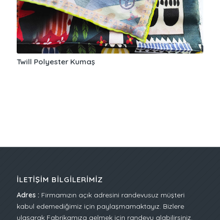
Twill Polyester Kumaş
İLETIŞIM BILGILERIMIZ
Adres :
Firmamızın açık adresini randevusuz müşteri
kabul edemediğimiz için paylaşmamaktayız. Bizlere
ulaşarak Fabrikamıza gelmek için randevu alabilirsiniz.