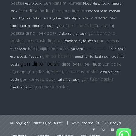
baskısı
yün karışımı kumaş
eşarp baskı
Modal dijital baskı
metraj
yün eşarp fiyatları
ipek dijital baskı
baskı
mendil baskı
mendil
vual saten ipek
baskı fiyatları
fular baskı fiyatları
fular dijital baskı
yün mendil
yün metraj
pamuk baskı
bandana baskı fiyatları
yün bandana
baskısı
dijital ipek baskı
Viskon dijital baskı
baskısı
ipek baskı fiyatları
yün kumaş
bandana dijital baskı
ipek baskı
bursa dijital ipek baskı
fular baskı
şal baskı
Yün baskı
yün şal baskısı
eşarp baskı fiyatları
mendil dijital baskı
pamuk dijital
yün dijital baskı
yün baskı
dijital baskı ipek fiyat
baskı
yün kumaş baskısı
fiyatları
yün fular fiyatları
eşarp dijital
yün fular baskısı
yün kumaşa baskı
baskı
şal dijital baskı
yün eşarp baskısı
bandana baskı
© Copyright -
Bursa Dijital Tekstil
|
Web Tasarım
-
SEO
:
7K Medya