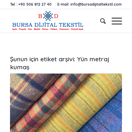
Tel :
+90 506 812 27 40
E-mail:
info@bursadijitaltekstil.com
Şunun için etiket arşivi:
Yün metraj
kumaş